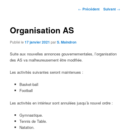
contenu
Navigation
←
Précédent
Suivant
→
des
principal
articles
Organisation AS
Publié le
17 janvier 2021
par
S. Maindron
Suite aux nouvelles annonces gouvernementales, l’organisation
des AS va malheureusement être modifiée.
Les activités suivantes seront maintenues :
Basket-ball
Football
Les activités en intérieur sont annulées jusqu’à nouvel ordre :
Gymnastique.
Tennis de Table.
Natation.