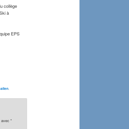
u collège
Ski à
Equipe EPS
alien
.
s avec
*