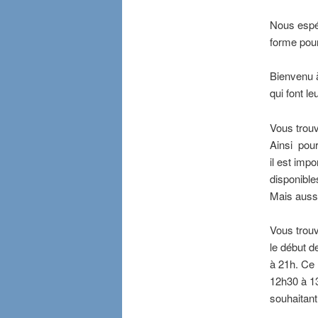
Nous espér
forme pour
Bienvenu à
qui font le
Vous trouv
Ainsi pour
il est imp
disponible
Mais aussi
Vous trouv
le début d
à 21h. Ce
12h30 à 13
souhaitant