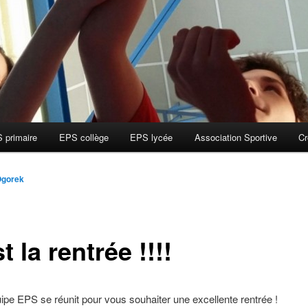
 primaire
EPS collège
EPS lycée
Association Sportive
Cr
Ogorek
t la rentrée !!!!
uipe EPS se réunit pour vous souhaiter une excellente rentrée !