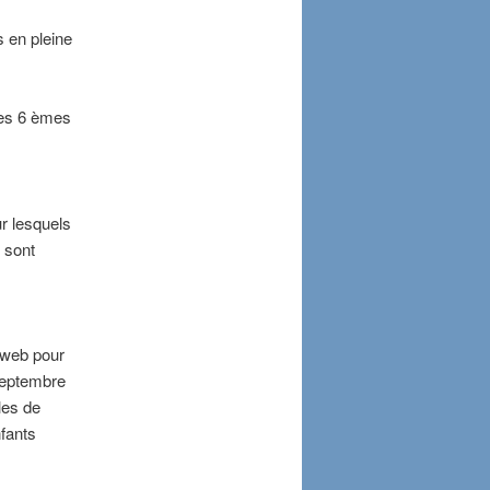
 en pleine
nes 6 èmes
ur lesquels
é sont
 web pour
 septembre
les de
nfants